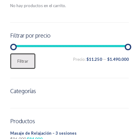
No hay productos en el carrito.
Filtrar por precio
Precio
Precio
Precio:
$11.250
—
$1.490.000
Filtrar
mínimo
máximo
Categorías
Productos
Masaje de Relajación – 3 sesiones
El
El
$
96.000
$
84.000