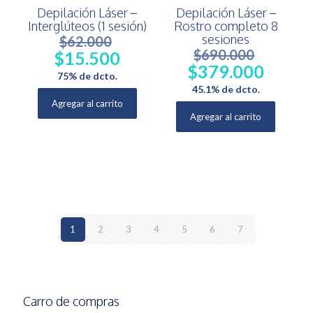
Depilación Láser –
Depilación Láser –
Interglúteos (1 sesión)
Rostro completo 8
sesiones
$
62.000
$
690.000
$
15.500
El
El
$
379.000
precio
precio
El
El
75% de dcto.
original
actual
precio
precio
45.1% de dcto.
era:
es:
original
actual
Agregar al carrito
$62.000.
$15.500.
era:
es:
Agregar al carrito
$690.000.
$379.000.
1
2
3
4
5
6
7
Carro de compras