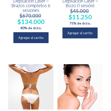
Depilación Láser –
Depilación Láser –
Brazos completos 6
Bozo (1 sesión)
sesiones
$
45.000
$
670.000
$
11.250
El
El
$
134.000
El
El
precio
precio
75% de dcto.
precio
precio
original
actual
80% de dcto.
original
actual
era:
es:
Agregar al carrito
era:
es:
$45.000.
$11.250.
Agregar al carrito
$670.000.
$134.000.