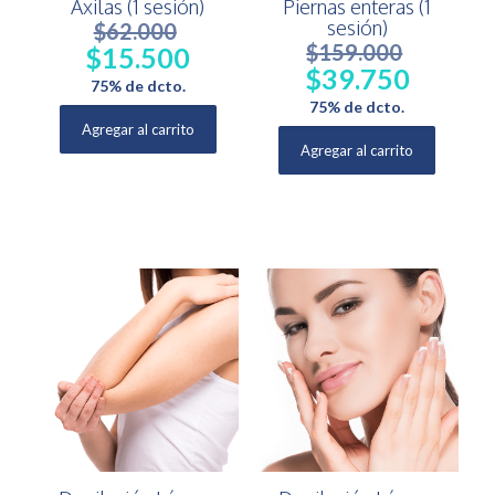
Axilas (1 sesión)
Piernas enteras (1
sesión)
$
62.000
$
159.000
$
15.500
El
El
$
39.750
precio
precio
El
El
75% de dcto.
original
actual
precio
precio
75% de dcto.
era:
es:
original
actual
Agregar al carrito
$62.000.
$15.500.
era:
es:
Agregar al carrito
$159.000.
$39.750.