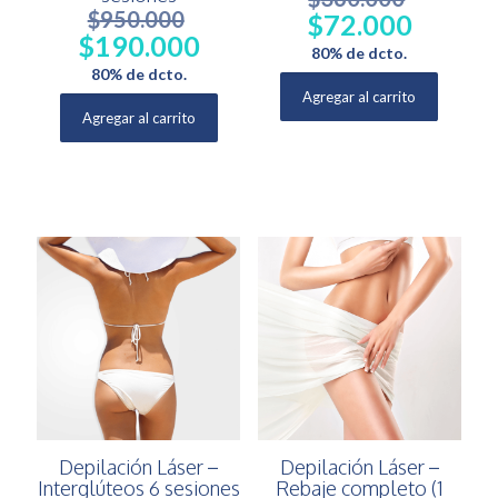
$
950.000
$
72.000
El
El
$
190.000
El
El
precio
precio
80% de dcto.
precio
precio
original
actual
80% de dcto.
original
actual
era:
es:
Agregar al carrito
era:
es:
$360.000.
$72.000.
Agregar al carrito
$950.000.
$190.000.
Depilación Láser –
Depilación Láser –
Interglúteos 6 sesiones
Rebaje completo (1