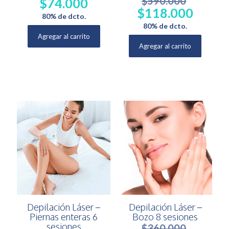
$
590.000
$
74.000
El
El
$
118.000
precio
precio
El
El
80% de dcto.
original
actual
precio
precio
80% de dcto.
era:
es:
original
actual
Agregar al carrito
$370.000.
$74.000.
era:
es:
Agregar al carrito
$590.000.
$118.000.
Depilación Láser –
Depilación Láser –
Piernas enteras 6
Bozo 8 sesiones
sesiones
$
360.000