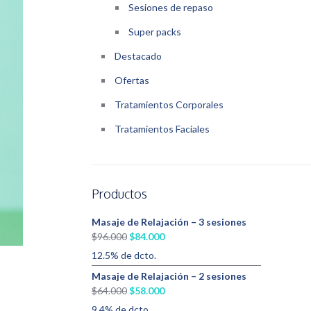
Sesiones de repaso
Super packs
Destacado
Ofertas
Tratamientos Corporales
Tratamientos Faciales
Productos
Masaje de Relajación – 3 sesiones
El
El
$
96.000
$
84.000
precio
precio
12.5% de dcto.
original
actual
Masaje de Relajación – 2 sesiones
era:
es:
El
El
$
64.000
$
58.000
$96.000.
$84.000.
precio
precio
9.4% de dcto.