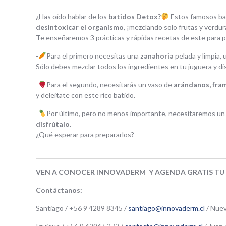
¿Has oído hablar de los
batidos Detox?
Estos famosos bat
desintoxicar el organismo
, ¡mezclando solo frutas y verdur
Te enseñaremos 3 prácticas y rápidas recetas de este para p
-
Para el primero necesitas una
zanahoria
pelada y limpia, 
Sólo debes mezclar todos los ingredientes en tu juguera y dis
-
Para el segundo, necesitarás un vaso de
arándanos, fram
y deleitate con este rico batido.
-
Por último, pero no menos importante, necesitaremos un p
disfrútalo.
¿Qué esperar para prepararlos?
VEN A CONOCER INNOVADERM Y AGENDA GRATIS TU 
Contáctanos:
Santiago / +56 9 4289 8345 /
santiago@innovaderm.cl
/ Nuev