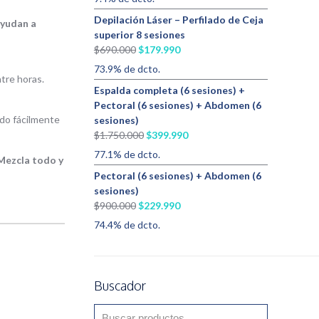
original
actual
Depilación Láser – Perfilado de Ceja
ayudan a
era:
es:
superior 8 sesiones
$64.000.
$58.000.
El
El
$
690.000
$
179.990
precio
precio
73.9% de dcto.
ntre horas.
original
actual
Espalda completa (6 sesiones) +
era:
es:
Pectoral (6 sesiones) + Abdomen (6
$690.000.
$179.990.
odo fácilmente
sesiones)
El
El
$
1.750.000
$
399.990
precio
precio
77.1% de dcto.
Mezcla todo y
original
actual
Pectoral (6 sesiones) + Abdomen (6
era:
es:
sesiones)
$1.750.000.
$399.990.
El
El
$
900.000
$
229.990
precio
precio
74.4% de dcto.
original
actual
era:
es:
$900.000.
$229.990.
Buscador