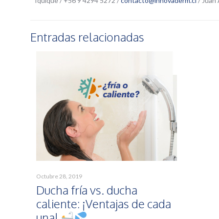
Iquique / +56 9 4294 5272 /
contacto@innovaderm.cl
/ Juan
Entradas relacionadas
Octubre 28, 2019
Ducha fría vs. ducha
caliente: ¡Ventajas de cada
una!